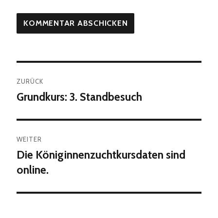
Beitragsnavigation
ZURÜCK
Grundkurs: 3. Standbesuch
Vorheriger
Beitrag:
WEITER
Die Königinnenzuchtkursdaten sind
Nächster
Beitrag:
online.