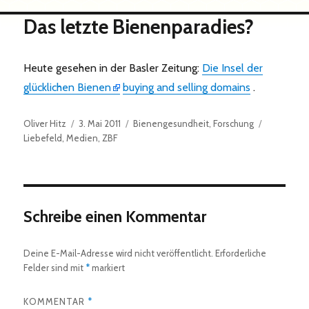
Das letzte Bienenparadies?
Heute gesehen in der Basler Zeitung:
Die Insel der
glücklichen Bienen
buying and selling domains
.
Autor
Veröffentlicht
Kategorien
Schlagwör
Oliver Hitz
3. Mai 2011
Bienengesundheit
,
Forschung
am
Liebefeld
,
Medien
,
ZBF
Schreibe einen Kommentar
Deine E-Mail-Adresse wird nicht veröffentlicht.
Erforderliche
Felder sind mit
*
markiert
KOMMENTAR
*