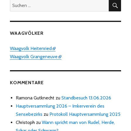
SUC
Suchen
nach:
WAAGVÖLKER
Waagvolk Heitenried
Waagvolk Grangeneuve
KOMMENTARE
Ramona Gutknecht
zu
Standbesuch 13.06.2026
Hauptversammlung 2026 – Imkerverein des
Sensebezirks
zu
Protokoll Hauptversammlung 2025
Christoph
zu
Wann spricht man von Rudel, Herde,
Schar oder Schwarm?