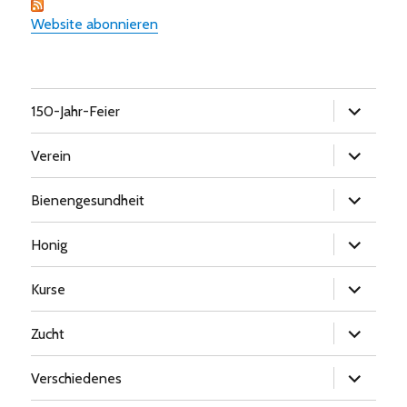
Website abonnieren
Untermen
150-Jahr-Feier
öffnen
Untermen
Verein
öffnen
Untermen
Bienengesundheit
öffnen
Untermen
Honig
öffnen
Untermen
Kurse
öffnen
Untermen
Zucht
öffnen
Untermen
Verschiedenes
öffnen