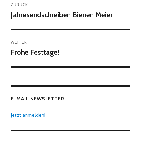
ZURÜCK
Jahresendschreiben Bienen Meier
Vorheriger
Beitrag:
WEITER
Frohe Festtage!
Nächster
Beitrag:
E-MAIL NEWSLETTER
Jetzt anmelden!