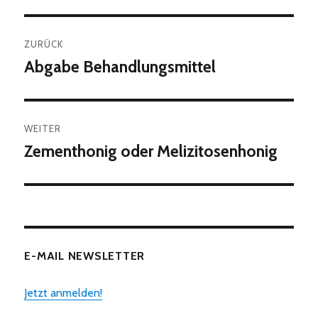
Beitragsnavigation
ZURÜCK
Abgabe Behandlungsmittel
Vorheriger
Beitrag:
WEITER
Zementhonig oder Melizitosenhonig
Nächster
Beitrag:
E-MAIL NEWSLETTER
Jetzt anmelden!