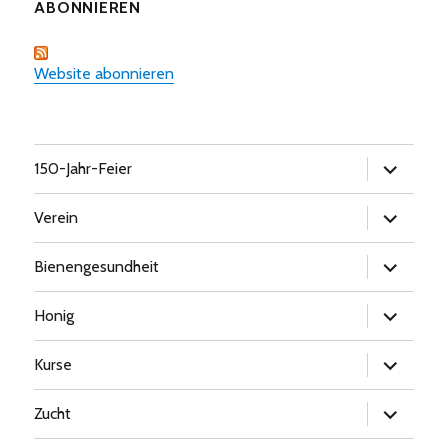
ABONNIEREN
Website abonnieren
Untermen
150-Jahr-Feier
öffnen
Untermen
Verein
öffnen
Untermen
Bienengesundheit
öffnen
Untermen
Honig
öffnen
Untermen
Kurse
öffnen
Untermen
Zucht
öffnen