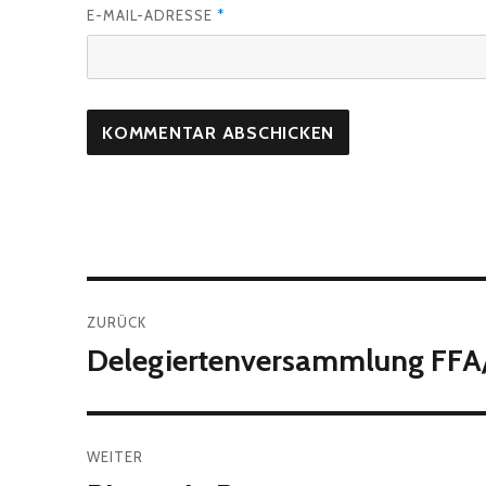
E-MAIL-ADRESSE
*
Beitragsnavigation
ZURÜCK
Delegiertenversammlung FFA
Vorheriger
Beitrag:
WEITER