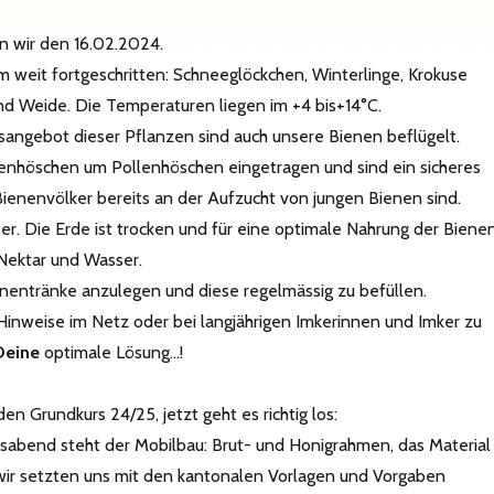
n wir den 16.02.2024.
em weit fortgeschritten: Schneeglöckchen, Winterlinge, Krokuse
nd Weide. Die Temperaturen liegen im +4 bis+14°C.
angebot dieser Pflanzen sind auch unsere Bienen beflügelt.
enhöschen um Pollenhöschen eingetragen und sind ein sicheres
 Bienenvölker bereits an der Aufzucht von jungen Bienen sind.
er. Die Erde ist trocken und für eine optimale Nahrung der Biene
 Nektar und Wasser.
Bienentränke anzulegen und diese regelmässig zu befüllen.
 Hinweise im Netz oder bei langjährigen Imkerinnen und Imker zu
Deine
optimale Lösung…!
den Grundkurs 24/25, jetzt geht es richtig los:
rsabend steht der Mobilbau: Brut- und Honigrahmen, das Material
ir setzten uns mit den kantonalen Vorlagen und Vorgaben