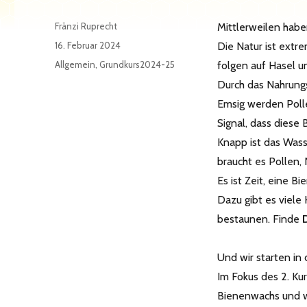
Autor
Fränzi Ruprecht
Mittlerweilen habe
Veröffentlicht
16. Februar 2024
Die Natur ist extr
am
Kategorien
Allgemein
,
Grundkurs2024-25
folgen auf Hasel u
Durch das Nahrungs
Emsig werden Poll
Signal, dass diese
Knapp ist das Wass
braucht es Pollen,
Es ist Zeit, eine 
Dazu gibt es viele
bestaunen. Finde
Und wir starten in 
Im Fokus des 2. Ku
Bienenwachs und w