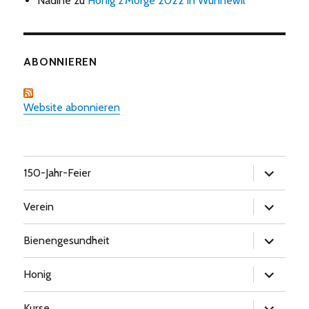
Nadine
zu
Honig z’Morge 2022 in Wünnewil
ABONNIEREN
Website abonnieren
Untermen
150-Jahr-Feier
öffnen
Untermen
Verein
öffnen
Untermen
Bienengesundheit
öffnen
Untermen
Honig
öffnen
Untermen
Kurse