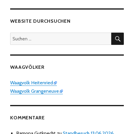
WEBSITE DURCHSUCHEN
SUC
Suchen
nach:
WAAGVÖLKER
Waagvolk Heitenried
Waagvolk Grangeneuve
KOMMENTARE
Ramona Gutknecht
zu
Standbesuch 13.06.2026