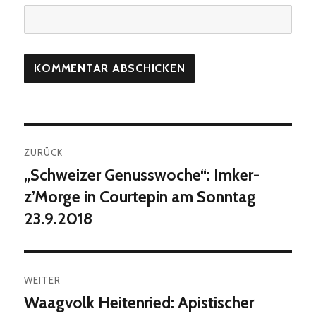
Beitragsnavigation
ZURÜCK
„Schweizer Genusswoche“: Imker-
Vorheriger
Beitrag:
z’Morge in Courtepin am Sonntag
23.9.2018
WEITER
Waagvolk Heitenried: Apistischer
Nächster