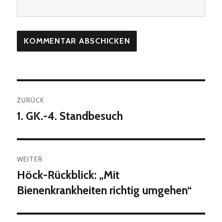
Beitragsnavigation
ZURÜCK
1. GK.-4. Standbesuch
Vorheriger
Beitrag:
WEITER
Höck-Rückblick: „Mit
Nächster
Beitrag:
Bienenkrankheiten richtig umgehen“