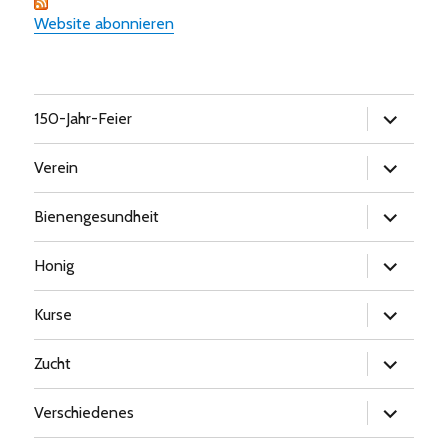
Website abonnieren
Untermen
150-Jahr-Feier
öffnen
Untermen
Verein
öffnen
Untermen
Bienengesundheit
öffnen
Untermen
Honig
öffnen
Untermen
Kurse
öffnen
Untermen
Zucht
öffnen
Untermen
Verschiedenes
öffnen