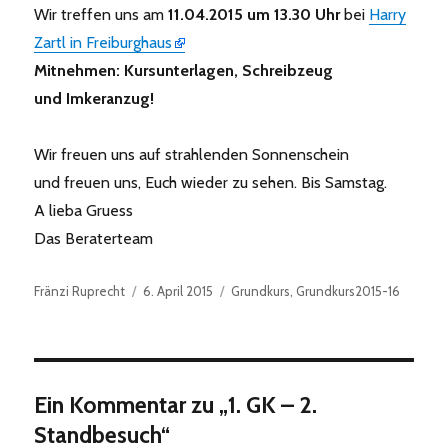
Wir treffen uns am
11.04.2015 um 13.30 Uhr
bei
Harry
Zartl in Freiburghaus
Mitnehmen: Kursunterlagen, Schreibzeug
und Imkeranzug!
Wir freuen uns auf strahlenden Sonnenschein
und freuen uns, Euch wieder zu sehen. Bis Samstag.
A lieba Gruess
Das Beraterteam
Autor
Veröffentlicht
Kategorien
Fränzi Ruprecht
6. April 2015
Grundkurs
,
Grundkurs2015-16
am
Ein Kommentar zu „1. GK – 2.
Standbesuch“