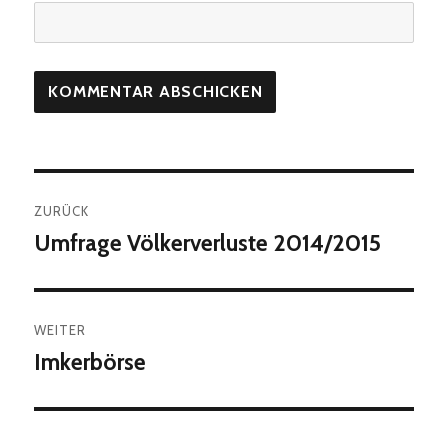
Beitragsnavigation
ZURÜCK
Umfrage Völkerverluste 2014/2015
Vorheriger
Beitrag:
WEITER
Imkerbörse
Nächster
Beitrag: