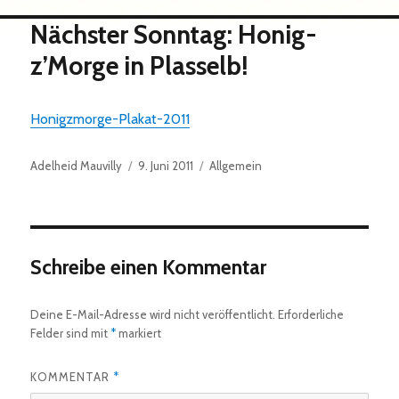
Nächster Sonntag: Honig-
z’Morge in Plasselb!
Honigzmorge-Plakat-2011
Autor
Veröffentlicht
Kategorien
Adelheid Mauvilly
9. Juni 2011
Allgemein
am
Schreibe einen Kommentar
Deine E-Mail-Adresse wird nicht veröffentlicht.
Erforderliche
Felder sind mit
*
markiert
KOMMENTAR
*