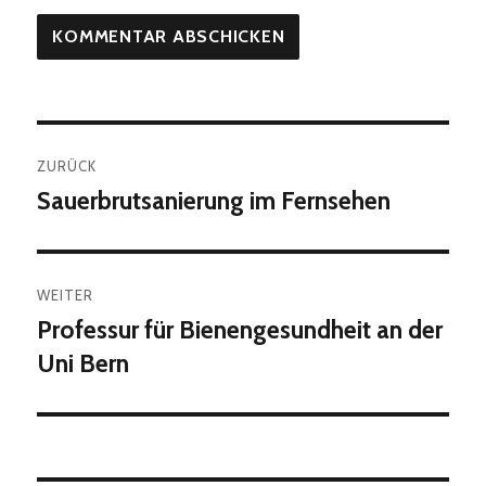
Beitragsnavigation
ZURÜCK
Sauerbrutsanierung im Fernsehen
Vorheriger
Beitrag:
WEITER
Professur für Bienengesundheit an der
Nächster
Beitrag:
Uni Bern