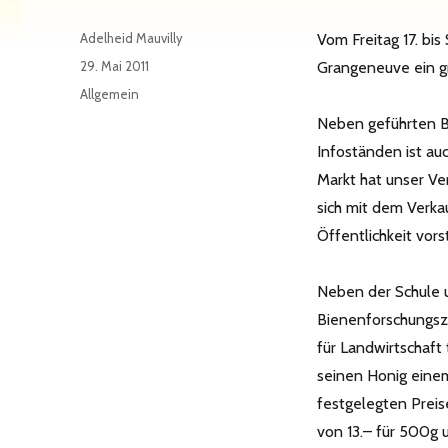
Autor
Adelheid Mauvilly
Vom Freitag 17. bis
Veröffentlicht
29. Mai 2011
Grangeneuve ein gr
am
Kategorien
Allgemein
Neben geführten Be
Infoständen ist au
Markt hat unser Ve
sich mit dem Verka
Öffentlichkeit vors
Neben der Schule u
Bienenforschungsze
für Landwirtschaft 
seinen Honig eine
festgelegten Prei
von 13.– für 500g 