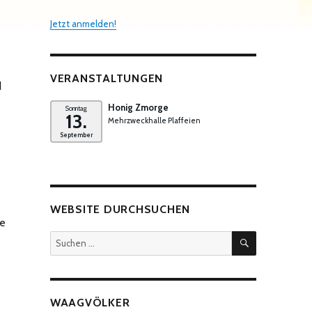
Jetzt anmelden!
VERANSTALTUNGEN
d
Honig Zmorge
Sonntag
13.
Mehrzweckhalle Plaffeien
September
WEBSITE DURCHSUCHEN
le
SUCHEN
Suchen
nach:
WAAGVÖLKER