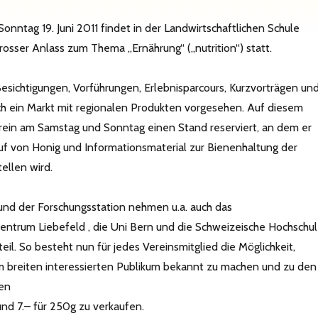
 Sonntag 19. Juni 2011 findet in der Landwirtschaftlichen Schule
osser Anlass zum Thema „Ernährung“ („nutrition“) statt.
sichtigungen, Vorführungen, Erlebnisparcours, Kurzvorträgen un
ch ein Markt mit regionalen Produkten vorgesehen. Auf diesem
rein am Samstag und Sonntag einen Stand reserviert, an dem er
uf von Honig und Informationsmaterial zur Bienenhaltung der
tellen wird.
nd der Forschungsstation nehmen u.a. auch das
ntrum Liebefeld , die Uni Bern und die Schweizeische Hochschu
teil. So besteht nun für jedes Vereinsmitglied die Möglichkeit,
m breiten interessierten Publikum bekannt zu machen und zu den
sen
und 7.– für 250g zu verkaufen.