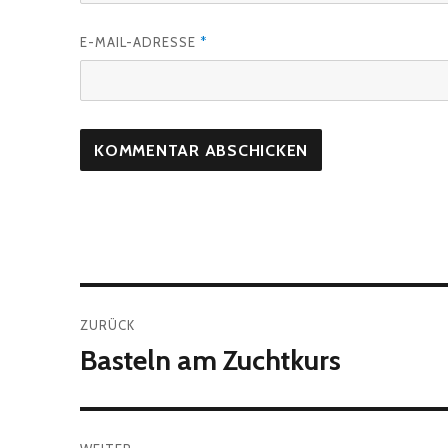
E-MAIL-ADRESSE
*
Beitragsnavigation
ZURÜCK
Basteln am Zuchtkurs
Vorheriger
Beitrag: