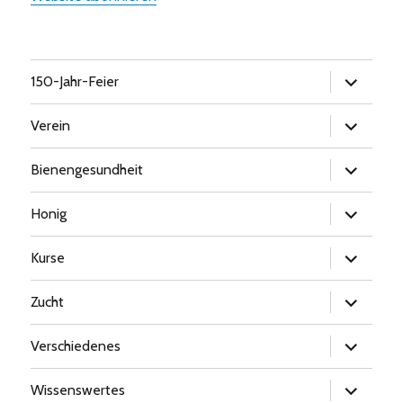
Untermen
150-Jahr-Feier
öffnen
Untermen
Verein
öffnen
Untermen
Bienengesundheit
öffnen
Untermen
Honig
öffnen
Untermen
Kurse
öffnen
Untermen
Zucht
öffnen
Untermen
Verschiedenes
öffnen
Untermen
Wissenswertes
öffnen