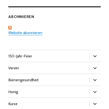
ABONNIEREN
Website abonnieren
Untermen
150-Jahr-Feier
öffnen
Untermen
Verein
öffnen
Untermen
Bienengesundheit
öffnen
Untermen
Honig
öffnen
Untermen
Kurse
öffnen