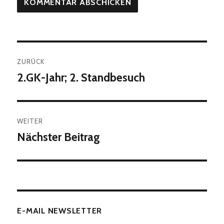
Beitragsnavigation
ZURÜCK
2.GK-Jahr; 2. Standbesuch
Vorheriger
Beitrag:
WEITER
Nächster Beitrag
Nächster
Beitrag:
E-MAIL NEWSLETTER