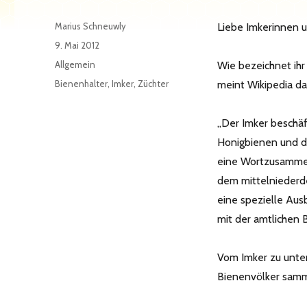
Autor
Marius Schneuwly
Liebe Imkerinnen 
Veröffentlicht
9. Mai 2012
am
Kategorien
Allgemein
Wie bezeichnet ihr
Schlagwörter
Bienenhalter
,
Imker
,
Züchter
meint Wikipedia da
„Der Imker beschäf
Honigbienen und de
eine Wortzusammen
dem mittelniederde
eine spezielle Aus
mit der amtlichen B
Vom Imker zu unters
Bienenvölker samm