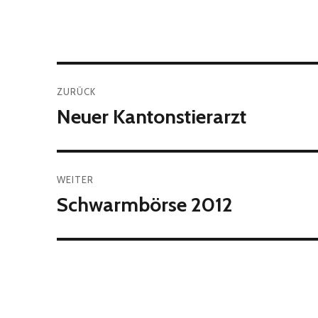
Beitragsnavigation
ZURÜCK
Neuer Kantonstierarzt
Vorheriger
Beitrag:
WEITER
Schwarmbörse 2012
Nächster
Beitrag: