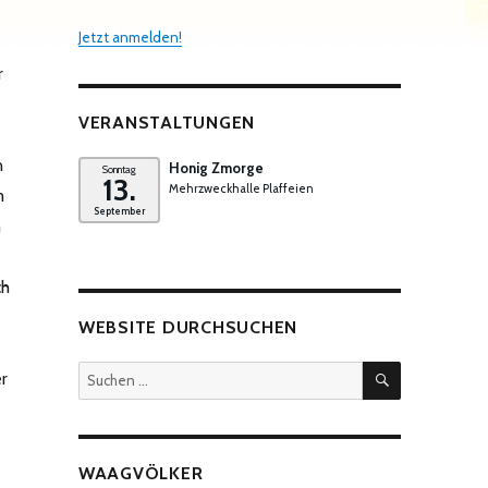
Jetzt anmelden!
r
VERANSTALTUNGEN
n
Honig Zmorge
Sonntag
13.
Mehrzweckhalle Plaffeien
m
September
n
ch
WEBSITE DURCHSUCHEN
SUCHEN
Suchen
r
nach:
WAAGVÖLKER