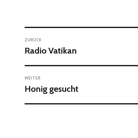
Beitragsnavigation
ZURÜCK
Radio Vatikan
Vorheriger
Beitrag:
WEITER
Honig gesucht
Nächster
Beitrag: