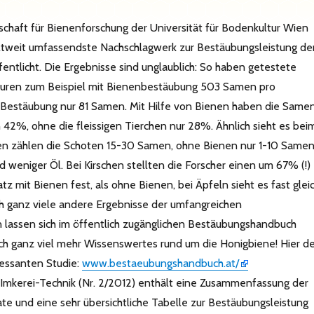
chaft für Bienenforschung der Universität für Bodenkultur Wien
ltweit umfassendste Nachschlagwerk zur Bestäubungsleistung de
entlicht. Die Ergebnisse sind unglaublich: So haben getestete
ren zum Beispiel mit Bienenbestäubung 503 Samen pro
 Bestäubung nur 81 Samen. Mit Hilfe von Bienen haben die Same
 42%, ohne die fleissigen Tierchen nur 28%. Ähnlich sieht es bei
nen zählen die Schoten 15-30 Samen, ohne Bienen nur 1-10 Same
 weniger Öl. Bei Kirschen stellten die Forscher einen um 67% (!)
z mit Bienen fest, als ohne Bienen, bei Äpfeln sieht es fast glei
h ganz viele andere Ergebnisse der umfangreichen
 lassen sich im öffentlich zugänglichen Bestäubungshandbuch
h ganz viel mehr Wissenswertes rund um die Honigbiene! Hier de
ressanten Studie:
www.bestaeubungshandbuch.at/
t Imkerei-Technik (Nr. 2/2012) enthält eine Zusammenfassung der
ate und eine sehr übersichtliche Tabelle zur Bestäubungsleistung