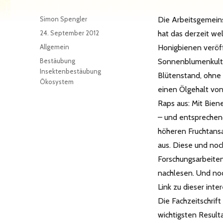
Autor
Simon Spengler
Die Arbeitsgemeins
Veröffentlicht
24. September 2012
hat das derzeit we
am
Kategorien
Allgemein
Honigbienen veröff
Schlagwörter
Bestäubung
Sonnenblumenkultu
Insektenbestäubung
Blütenstand, ohne
Ökosystem
einen Ölgehalt von
Raps aus: Mit Bie
– und entsprechend
höheren Fruchtansat
aus. Diese und noc
Forschungsarbeiten
nachlesen. Und noc
Link zu dieser inte
Die Fachzeitschrif
wichtigsten Result