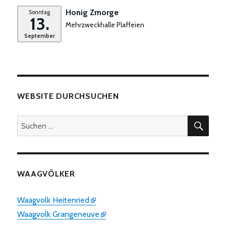
Honig Zmorge
Sonntag
13.
Mehrzweckhalle Plaffeien
September
WEBSITE DURCHSUCHEN
SUC
Suchen
nach:
WAAGVÖLKER
Waagvolk Heitenried
Waagvolk Grangeneuve