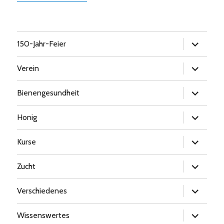
Untermen
150-Jahr-Feier
öffnen
Untermen
Verein
öffnen
Untermen
Bienengesundheit
öffnen
Untermen
Honig
öffnen
Untermen
Kurse
öffnen
Untermen
Zucht
öffnen
Untermen
Verschiedenes
öffnen
Untermen
Wissenswertes
öffnen